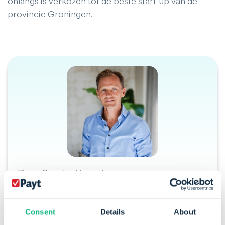
onlangs is verkozen tot de beste start-up van de
provincie Groningen.
Door Sander Kamstra
Sander, directeur en medeoprichter van Payt, heeft
met zijn passie voor software en ondernemerschap
innovatie in de sector gebracht.
Consent
Details
About