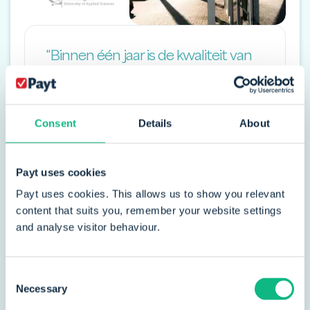
"Binnen één jaar is de kwaliteit van
onze debiteurenportefeuille sterk
verbeterd. Maar nog belangrijker: de
klanttevredenheid over de
Consent
Details
About
communicatie en het contact over
openstaande facturen is flink
Payt uses cookies
verbeterd. Dat telt voor onze
Payt uses cookies. This allows us to show you relevant
organisatie veel meer."
content that suits you, remember your website settings
and analyse visitor behaviour.
Jean-Paul Heunks
Hoofd Financiële Administratie
Consent
Necessary
Selection