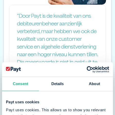
"Door Payt is de kwaliteit van ons
debiteurenbeheer aanzienlijk
verbeterd, maar hebben we ook de
kwaliteit van onze customer
service en algehele dienstverlening
naar een hoger niveau kunnen tillen.
Die meerwaarde is niet in geld uit te
drukken."
Consent
Details
About
Jos van Weerden
Manager Finance Services
Payt uses cookies
Payt uses cookies. This allows us to show you relevant
Lees het verhaal