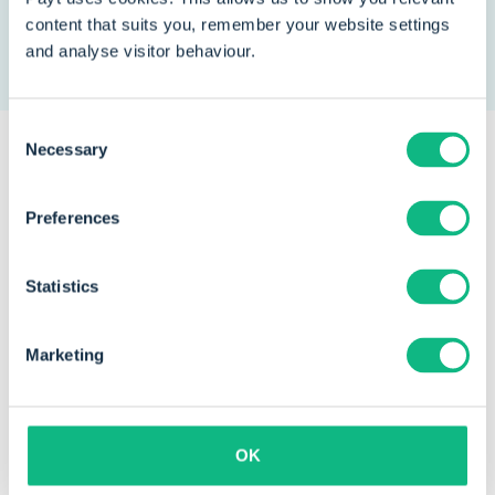
factuurvolume.
content that suits you, remember your website settings
and analyse visitor behaviour.
Consent
Necessary
Selection
Debiteurenbeheer: een
Preferences
ineffectieve en tijdrovende klus.
Payt lost het voor je op.
Statistics
Marketing
Snellere betalingen
OK
Door
consistent en effectief facturen op te