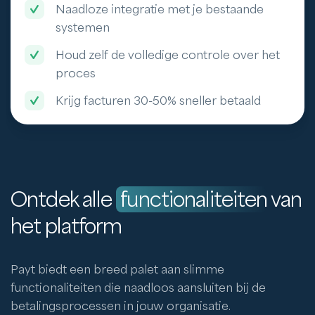
Naadloze integratie met je bestaande
systemen
Houd zelf de volledige controle over het
proces
Krijg facturen 30-50% sneller betaald
Ontdek alle
functionaliteiten
van
het platform
Payt biedt een breed palet aan slimme
functionaliteiten die naadloos aansluiten bij de
betalingsprocessen in jouw organisatie.