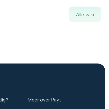
Alle wiki
dig?
Meer over Payt