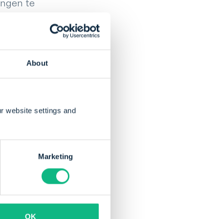
ingen te
 te voegen. Dat is
s toe te voegen. In de
tse manier, waarbij
ine
About
en aan te maken.
r website settings and
Marketing
bekend om haar
e zorgt ervoor dat
eerd.
OK