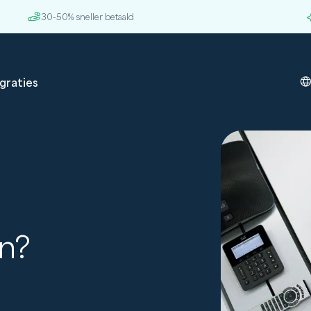
30-50% sneller betaald
graties
n?