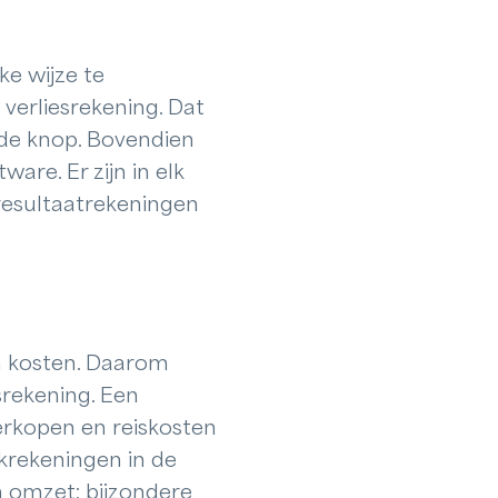
e wijze te
verliesrekening. Dat
de knop. Bovendien
are. Er zijn in elk
resultaatrekeningen
n kosten. Daarom
srekening. Een
erkopen en reiskosten
krekeningen in de
n omzet: bijzondere