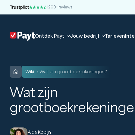
1200+ reviews
Ontdek Payt
Jouw bedrijf
Tarieven
Inte
wiki
Wat zijn grootboekrekeningen?
Wat zijn
grootboekrekeninge
Aida Kopijn