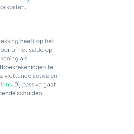
oorkosten.
rekking heeft op het
toor of het saldo op
kening als
otboekrekeningen te
va, vlottende activa en
alans
. Bij passiva gaat
pende schulden.