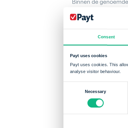
Binnen de genoemde g
onderscheiden. Het is
bijvoorbeeld handig a
praktijk stemmen gr
er per kostensoort e
Consent
boekhoudprogramma’s
Payt uses cookies
Payt uses cookies. This allo
analyse visitor behaviour.
Consent
Necessary
Selection