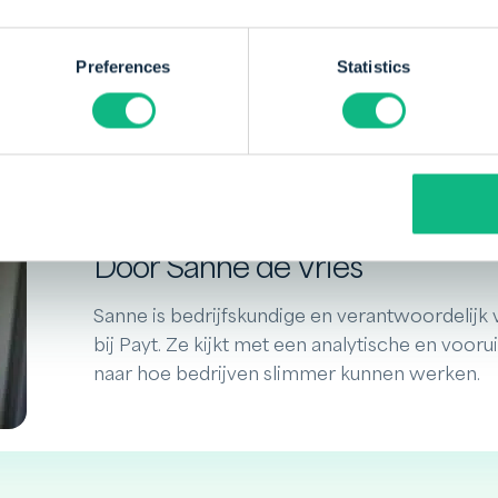
eheer
. Het is voor debiteuren ook gemakkelijk en
uur van jouw organisatie te voldoen. Mocht een 
Preferences
Statistics
je zelf wanneer je een herinnering stuurt.
Door Sanne de Vries
Sanne is bedrijfskundige en verantwoordelijk
bij Payt. Ze kijkt met een analytische en vooru
naar hoe bedrijven slimmer kunnen werken.