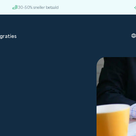
30-50% sneller betaald
graties