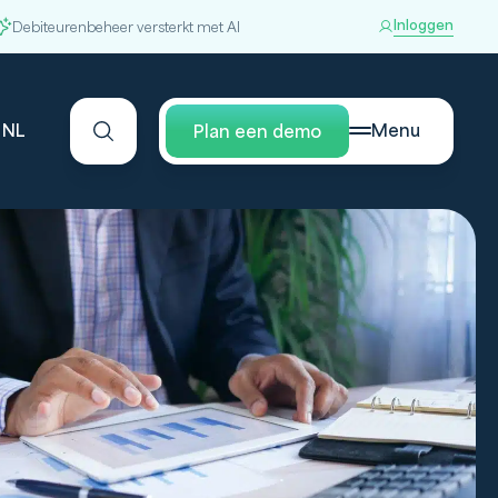
Inloggen
Debiteurenbeheer versterkt met AI
NL
Menu
Plan een demo