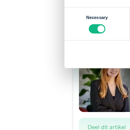
tijd voor
debiteurenb
Consent
een openstaande fact
Necessary
Selection
uitblijven dan bepaal 
Deel dit artikel