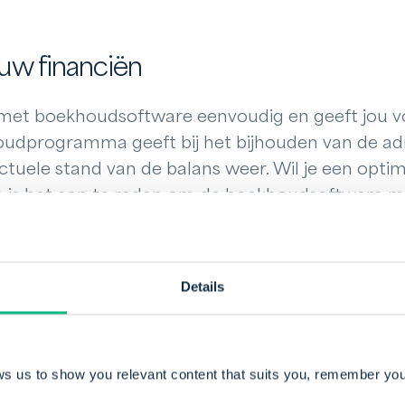
 uw financiën
met boekhoudsoftware eenvoudig en geeft jou vol
oudprogramma geeft bij het bijhouden van de ad
tuele stand van de balans weer. Wil je een optima
dan is het aan te raden om de boekhoudsoftware m
eem te koppelen. Het voordeel is dat je daardoor
tie. Bedrijven betalen bovendien veel sneller als 
Details
ng en tijdsbesparing
ws us to show you relevant content that suits you, remember you
zorgt ervoor dat facturen tot 30% sneller worden
creditmanagement bespaart ook nog eens tot 80