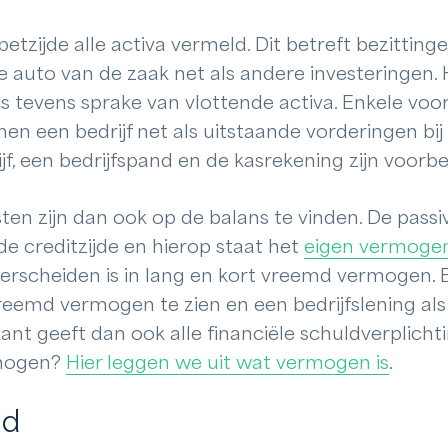
betzijde alle activa vermeld. Dit betreft bezittin
e auto van de zaak net als andere investeringen. 
 is tevens sprake van vlottende activa. Enkele vo
nen een bedrijf net als uitstaande vorderingen bi
ijf, een bedrijfspand en de kasrekening zijn voorb
en zijn dan ook op de balans te vinden. De passi
e creditzijde en hierop staat het
eigen vermoge
erscheiden is in lang en kort vreemd vermogen. E
 vreemd vermogen te zien en een bedrijfslening al
nt geeft dan ook alle financiële schuldverplichti
rmogen?
Hier leggen we uit wat vermogen is
.
ld