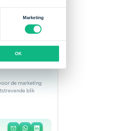
 prettig om eenvoudig
betaling toch
Marketing
OK
 voor de marketing
itstrevende blik