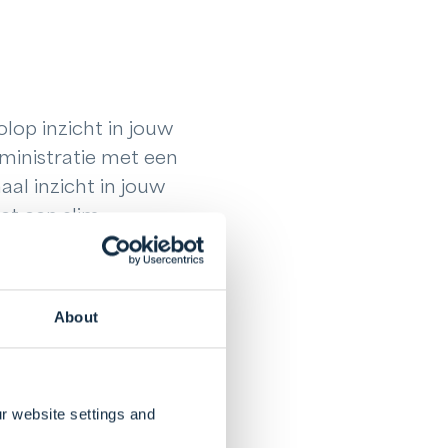
op inzicht in jouw
ministratie met een
al inzicht in jouw
et een slim
 nog meer grip krijgt
je van deze koppeling
About
r website settings and
 betaald. De
% van jouw bestede