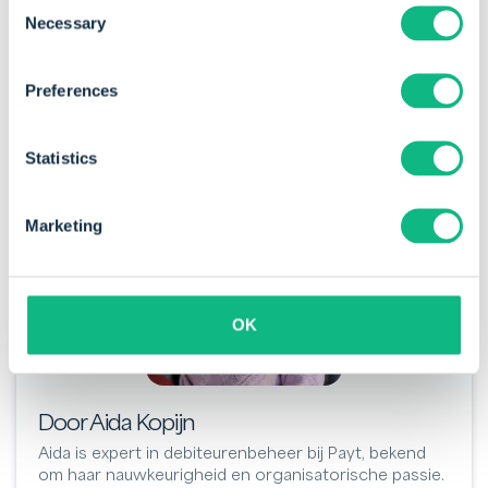
Consent
rente en dat is bij kort vreemd vermogen veelal niet
Necessary
Selection
het geval. Behalve bij een kortlopend krediet welke
bij een bank is afgesloten.
Preferences
Statistics
Marketing
OK
Door Aida Kopijn
Aida is expert in debiteurenbeheer bij Payt, bekend
om haar nauwkeurigheid en organisatorische passie.