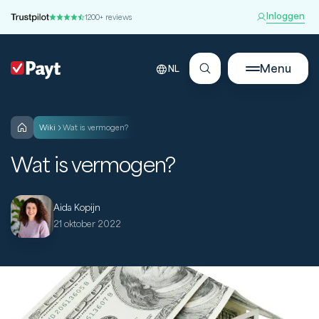
Inloggen
1200+ reviews
Menu
NL
wiki
Wat is vermogen?
Wat is vermogen?
Aida Kopijn
21 oktober 2022