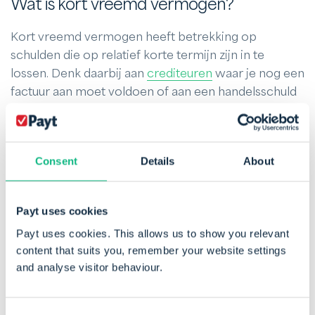
Wat is kort vreemd vermogen?
Kort vreemd vermogen heeft betrekking op
schulden die op relatief korte termijn zijn in te
lossen. Denk daarbij aan
crediteuren
waar je nog een
factuur aan moet voldoen of aan een handelsschuld
die nog openstaat bij een leverancier. Ook een
kortlopend krediet behoort tot het kort vreemd
vermogen.
Consent
Details
About
Wat is lang vreemd vermogen?
Payt uses cookies
Bij lang vreemd vermogen is er sprake van een
Payt uses cookies. This allows us to show you relevant
schuld die op lange termijn is aangegaan. Een
content that suits you, remember your website settings
hypotheek voor een bedrijfspand is daar een
and analyse visitor behaviour.
voorbeeld van net als leaseschulden en
obligatieleningen. Een van de kenmerken van lang
vreemd vermogen is dat er doorgaans sprake is van