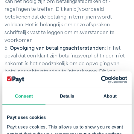
kan het nodig zijn om betalingsafspraken of -
regelingen te treffen. Dit kan bijvoorbeeld
betekenen dat de betaling in termijnen wordt
voldaan. Het is belangrijk om deze afspraken
schriftelijk vast te leggen om misverstanden te
voorkomen.
5.
Opvolging van betalingsachterstanden:
In het
geval dat een klant zijn betalingsverplichtingen niet
nakomt, is het noodzakelijk om de opvolging van
betalingsachterstanden te intensiveren. Dit kan
onder meer het versturen van aanmaningen en
ingebrekestellingen omvatten. Het is belangrijk om
een duidelijk beleid te hebben voor het omgaan met
Consent
Details
About
wanbetalingen en de stappen die worden genomen
om de openstaande vorderingen te innen.
Payt uses cookies
6.
Juridische stappen:
In sommige gevallen kan het
nodig zijn om juridische stappen te ondernemen,
Payt uses cookies. This allows us to show you relevant
zoals het inschakelen van een extern
incassobureau
content that suits you, remember your website settings