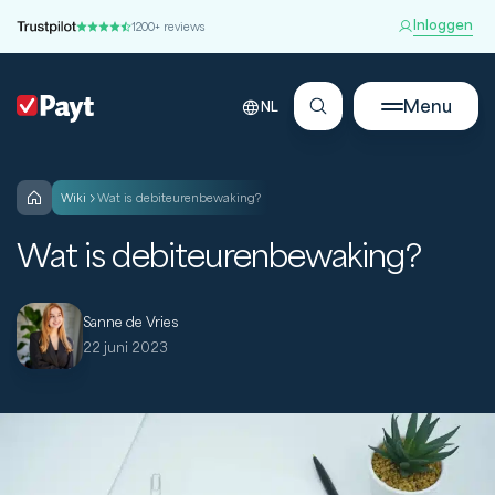
Inloggen
1200+ reviews
Menu
NL
wiki
Wat is debiteurenbewaking?
Wat is debiteurenbewaking?
Sanne de Vries
22 juni 2023