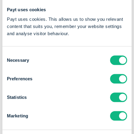
Payt uses cookies
Payt uses cookies. This allows us to show you relevant
content that suits you, remember your website settings
"Het voelt alsof we er een teamgenoot bij
and analyse visitor behaviour.
hebben!"
Consent
Necessary
Selection
Preferences
De voordelen zijn enorm
Statistics
“De voordelen zijn enorm. Payt zorgt voor een
duidelijk overzicht: hoeveel facturen zijn verstuurd,
Marketing
welke te laat zijn betaald, en welke klanten een
vriendelijke reminder nodig hebben. Betalingen
worden automatisch geregistreerd en we hoeven