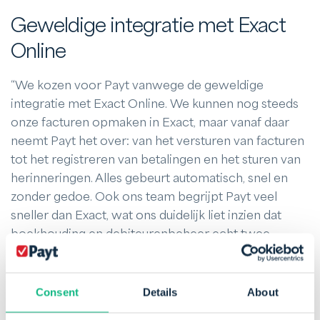
Geweldige integratie met Exact
Online
“We kozen voor Payt vanwege de geweldige
integratie met Exact Online. We kunnen nog steeds
onze facturen opmaken in Exact, maar vanaf daar
neemt Payt het over: van het versturen van facturen
tot het registreren van betalingen en het sturen van
herinneringen. Alles gebeurt automatisch, snel en
zonder gedoe. Ook ons team begrijpt Payt veel
sneller dan Exact, wat ons duidelijk liet inzien dat
boekhouding en debiteurenbeheer echt twee
verschillende werelden zijn. Daarnaast is Payt een
echte ‘partner in crime’. Ze denken met je mee, ook
bij nieuwe projecten en uitbreidingen. Het voelt
Consent
Details
About
alsof we er een teamgenoot bij hebben!”