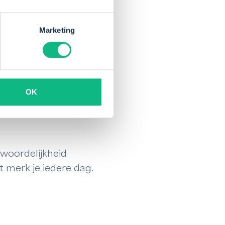
Marketing
e om je ideeën uit te
cht te realiseren. Dat
rnieuwen.
OK
t aantal
 Dat werkt praktisch
woordelijkheid
t merk je iedere dag.