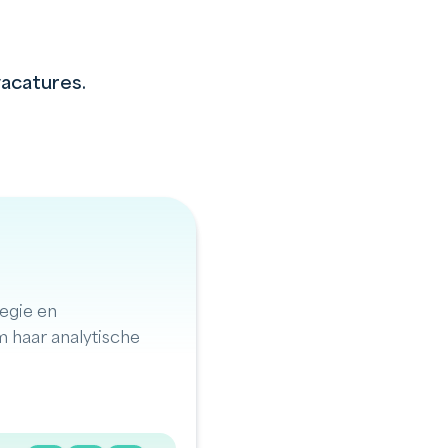
vacatures.
tegie en
m haar analytische