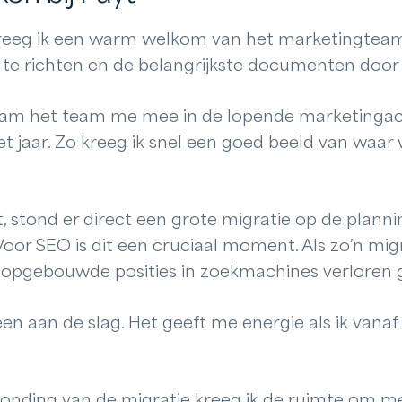
reeg ik een warm welkom van het marketingteam. 
in te richten en de belangrijkste documenten doo
nam het team me mee in de lopende marketingact
et jaar. Zo kreeg ik snel een goed beeld van waar
t, stond er direct een grote migratie op de plannin
oor SEO is dit een cruciaal moment. Als zo’n mig
e opgebouwde posities in zoekmachines verloren 
en aan de slag. Het geeft me energie als ik vana
ronding van de migratie kreeg ik de ruimte om m