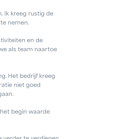
Ik kreeg rustig de
r te nemen.
iviteiten en de
 we als team naartoe
g. Het bedrijf kreeg
ratie niet goed
gaan.
f het begin waarde
e verder te verdiepen