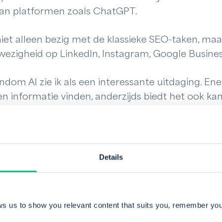
aan platformen zoals ChatGPT.
et alleen bezig met de klassieke SEO-taken, maar
ezigheid op LinkedIn, Instagram, Google Busine
dom AI zie ik als een interessante uitdaging. Ene
 informatie vinden, anderzijds biedt het ook k
r te maken.
Details
tuur bij Payt
rmaal’ bedrijf. We werken met mensen die een o
zelfstandig zijn. Dat zie je terug in de manier w
ws us to show you relevant content that suits you, remember you
n krijgt veel vertrouwen én vrijheid om het werk