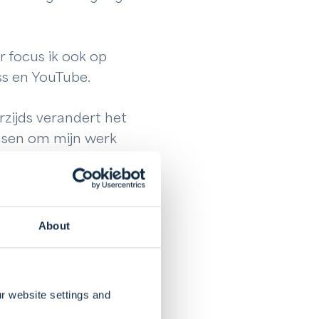
 focus ik ook op
ss en YouTube.
rzijds verandert het
ansen om mijn werk
About
ndernemende mindset
aarop we
r website settings and
 op zijn eigen manier