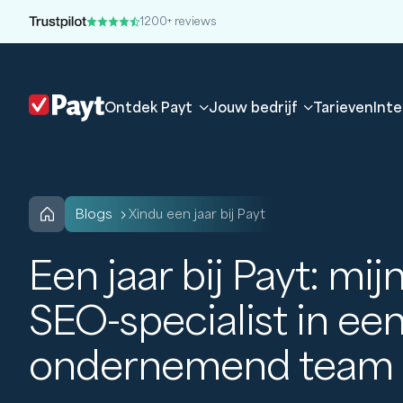
1200+ reviews
Ontdek Payt
Jouw bedrijf
Tarieven
Inte
blogs
Xindu een jaar bij Payt
Een jaar bij Payt: mij
SEO-specialist in ee
ondernemend team