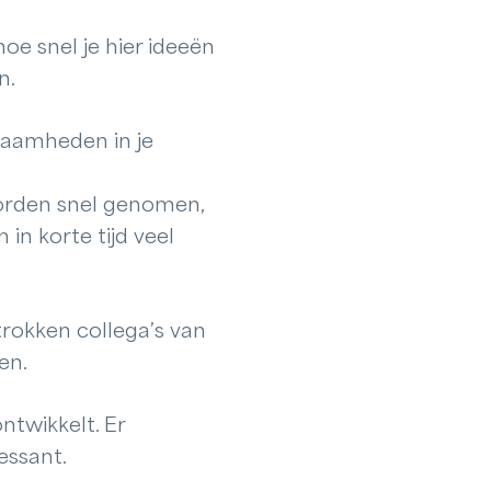
hoe snel je hier ideeën
n.
zaamheden in je
 worden snel genomen,
in korte tijd veel
trokken collega’s van
en.
ntwikkelt. Er
essant.