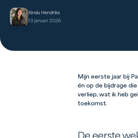
Xindu Hendriks
13 januari 2026
Mijn eerste jaar bij 
én op de bijdrage die 
verliep, wat ik heb ge
toekomst.
De eerste wek