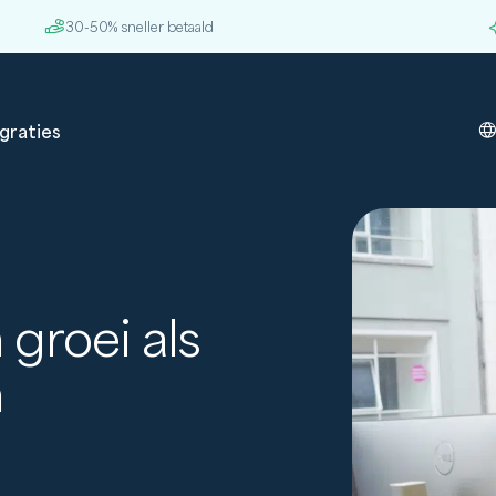
30-50% sneller betaald
graties
n groei als
n