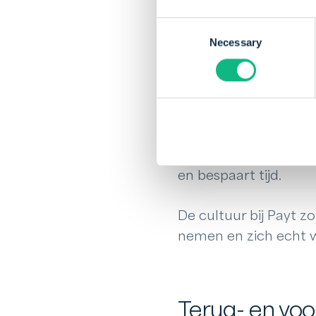
vorm te geven.
Consent
Necessary
Selection
Payt gaat ervan uit d
voeren. Als je iets g
geeft niet alleen mot
Wat ik persoonlijk pre
vergaderingen bewust
en bespaart tijd.
De cultuur bij Payt 
nemen en zich echt wi
Terug- en voor