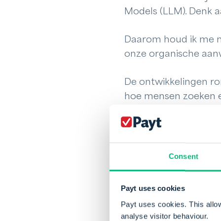
Models (LLM). Denk 
Daarom houd ik me ni
onze organische aanw
De ontwikkelingen ron
hoe mensen zoeken en
slimmer en efficiënte
Consent
De bedrijfscul
Payt is niet een ‘no
Payt uses cookies
hebben en van nature 
Payt uses cookies. This allo
samenwerken. Iederee
analyse visitor behaviour.