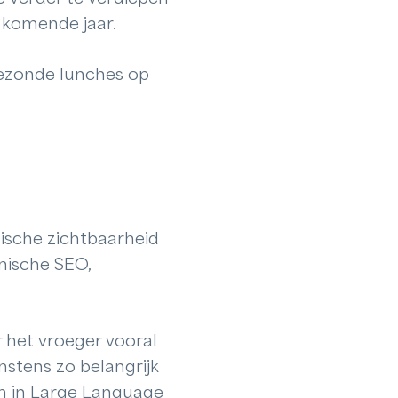
t komende jaar.
gezonde lunches op
nische zichtbaarheid
nische SEO,
 het vroeger vooral
instens zo belangrijk
en in Large Language