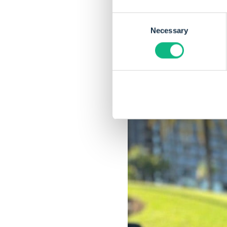
fijn!
Consent
Necessary
Selection
Naast het werken vind
hebben. Zo organiseren
Payt een geweldige w