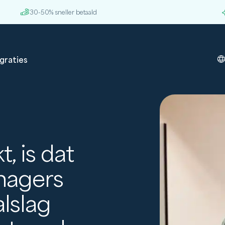
30-50% sneller betaald
graties
, is dat
nagers
alslag