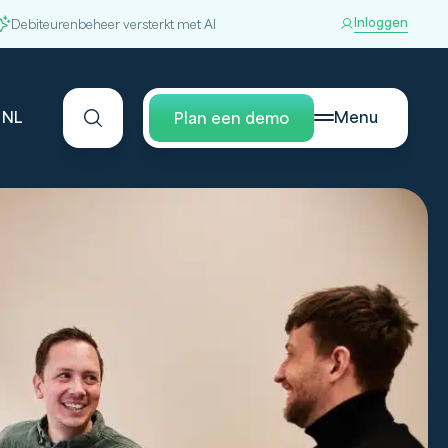
Inloggen
Debiteurenbeheer versterkt met AI
NL
Menu
Plan een demo