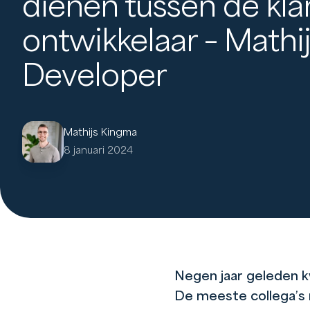
dienen tussen de kla
ontwikkelaar – Mathi
Developer
Mathijs Kingma
8 januari 2024
Negen jaar geleden k
De meeste collega’s n