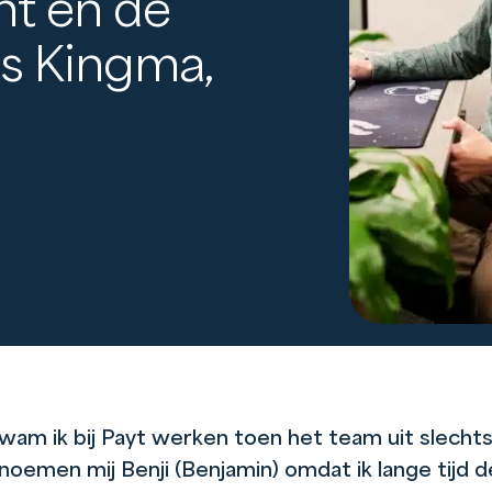
nt en de
js Kingma,
wam ik bij Payt werken toen het team uit slech
oemen mij Benji (Benjamin) omdat ik lange tijd d