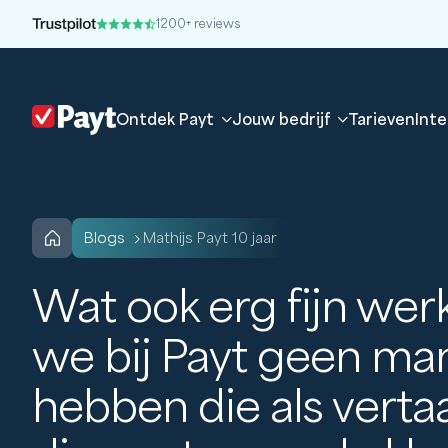
1200+ reviews
Ontdek Payt
Jouw bedrijf
Tarieven
Inte
blogs
Mathijs Payt 10 jaar
Wat ook erg fijn werkt
we bij Payt geen ma
hebben die als verta