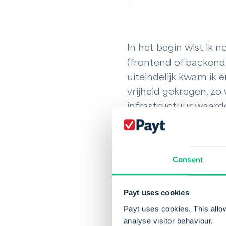
In het begin wist ik
(frontend of backend)
uiteindelijk kwam ik 
vrijheid gekregen, z
infrastructuur waard
vrijheid heb ik enorm
steeds naar mijn zin h
de persoonlijke groei
Consent
Wat ook erg fijn werk
tussen de klant en de
Payt uses cookies
klanten en bestaat m
Payt uses cookies. This allo
analyse visitor behaviour.
stukje planning en kla