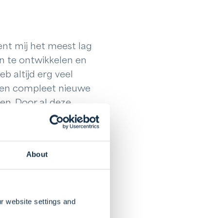
ent mij het meest lag
in te ontwikkelen en
b altijd erg veel
 een compleet nieuwe
en. Door al deze
n waarom ik het nog
we dingen te leren en
About
s vertaalslag dienen
partners of grote
 komt hier ook een
r website settings and
d ik persoonlijk erg