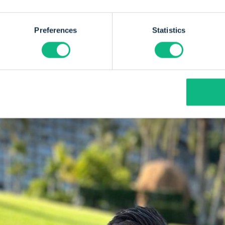
Preferences
Statistics
t Payt het ook belangrijk dat we het buiten werk
 we vaak gezellige borrels en leuke uitjes. Alles b
erkgever en werk ik elke dag met plezier aan on