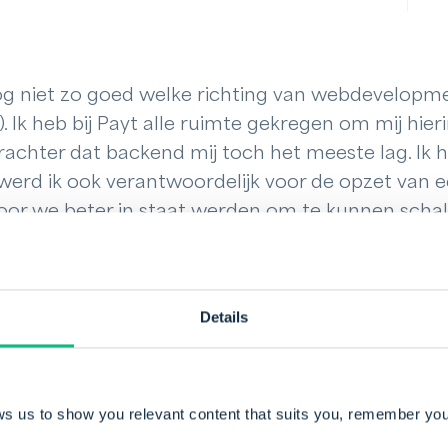
 nog niet zo goed welke richting van webdevelopm
. Ik heb bij Payt alle ruimte gekregen om mij hier
erachter dat backend mij toch het meeste lag. Ik he
o werd ik ook verantwoordelijk voor de opzet van
oor we beter in staat werden om te kunnen schal
 veel kunnen leren. Dit is ook één van de redene
eb bij Payt, je krijgt hier écht de ruimte om nieu
 van de medewerkers staat altijd voorop.
Details
t, is dat we bij Payt geen managers hebben die al
 ontwikkelaar. Zo heb ik vaak direct contact met 
ijn werk dus niet uit alleen programmeren, maar
ws us to show you relevant content that suits you, remember you
ntcontact bij kijken. De afwisseling hiertussen vin