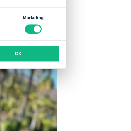
Marketing
tijd naar onze zin
ij elkaar opgeteld is
s mooie platform.
OK