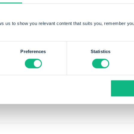
Door Jeroen Krosse
Jeroen Krosse is een business developer in har
ws us to show you relevant content that suits you, remember you
altijd meer kansen dan problemen en werkt 
partners aan slim geïntegreerde oplossingen.
Preferences
Statistics