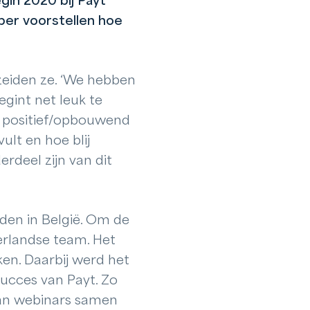
gin 2020 bij Payt
mper voorstellen hoe
, zeiden ze. ‘We hebben
gint net leuk te
el positief/opbouwend
ult en hoe blij
rdeel zijn van dit
den in België. Om de
erlandse team. Het
en. Daarbij werd het
succes van Payt. Zo
van webinars samen