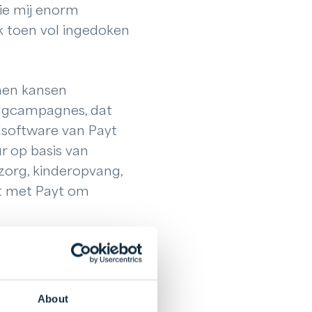
ie mij enorm
k toen vol ingedoken
men kansen
ingcampagnes, dat
dsoftware van Payt
r op basis van
zorg, kinderopvang,
it met Payt om
About