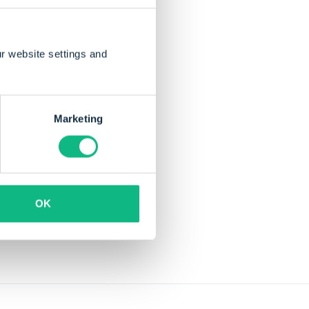
t en nieren. Ziet
r website settings and
graag samen met
Marketing
OK