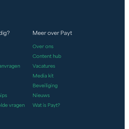
dig?
Meer over Payt
Over ons
Content hub
aanvragen
Vacatures
Media kit
Beveiliging
ips
Nieuws
elde vragen
Wat is Payt?