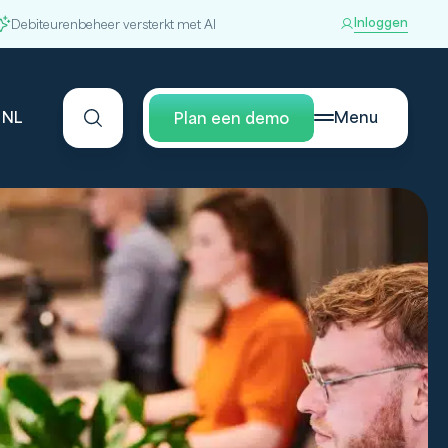
Inloggen
Debiteurenbeheer versterkt met AI
NL
Menu
Plan een demo