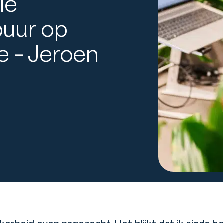
le
puur op
e – Jeroen