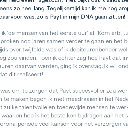
kerheid even nagezocht. Het blijkt dat ik sinds be
 eens zo heel lang. Tegelijkertijd kan ik me nog a
aarvoor was, zo is Payt in mijn DNA gaan zitten!
 ik ‘de mensen van het eerste uur’ al. ‘Kom erbij’
sproken nog jaren samen verder te gaan en het be
ijds over twijfelde was of ik debiteurenbeheer w
g zou vinden. Toen ik echter zag hoe Payt dat inv
uren daarvan werden, ging ik overstag. Ik wil onde
t dit realiseert!
 was om te zorgen dat Payt succesvoller zou wor
n te maken begon ik met meedraaien in het Ned
 zulke talentvolle en toegewijde mensen te werk
r waar en hoe ik het beste kon bijdragen aan het 
corona-periode veel kansen voor het verzorgen 