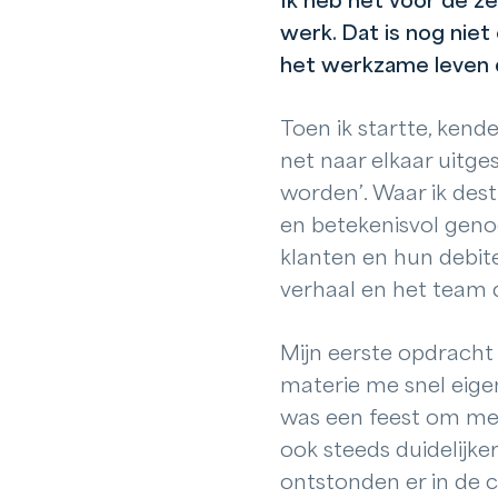
Ik heb het voor de ze
werk. Dat is nog niet
het werkzame leven d
Toen ik startte, kende
net naar elkaar uitge
worden’. Waar ik dest
en betekenisvol genoe
klanten en hun debite
verhaal en het team da
Mijn eerste opdracht
materie me snel eige
was een feest om met
ook steeds duidelijke
ontstonden er in de 