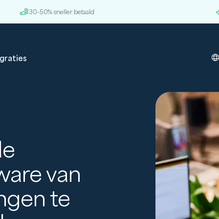
30-50% sneller betaald
graties
de
ware van
ingen te