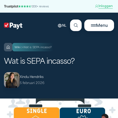
Inloggen
1200+ reviews
Menu
NL
wiki
Wat is SEPA incasso?
Wat is SEPA incasso?
Xindu Hendriks
5 februari 2026