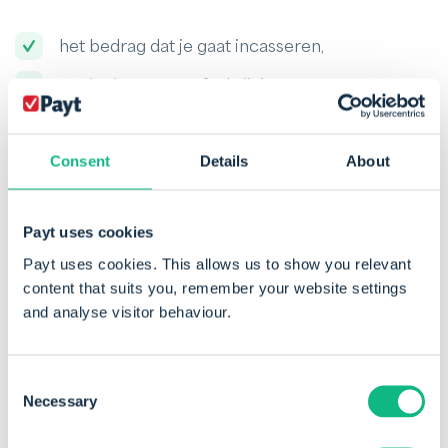
het bedrag dat je gaat incasseren,
en de datum van afschrijving.
Dit zorgt ervoor dat klanten niet verrast worden en
Consent
Details
About
voldoende saldo op hun rekening hebben staan.
Payt uses cookies
Welke eisen worden aan
Payt uses cookies. This allows us to show you relevant
content that suits you, remember your website settings
machtigingen gesteld?
and analyse visitor behaviour.
Een SEPA incasso mag alleen worden uitgevoerd als
je beschikt over een geldige SEPA machtiging van de
Consent
Necessary
klant. Dit kan gaan om:
Selection