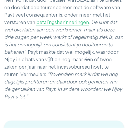
hem komt dat door betalen via iDEAL aan te bieden,
en doordat debiteurenbeheer met de software van
Payt veel consequenter is, onder meer met het
versturen van
betalingsherinneringen
.
“Je kunt dat
wel overlaten aan een werknemer, maar als deze
drie dagen per week werkt of regelmatig ziek is, dan
is het onmogelijk om consistent je debiteuren te
beheren”.
Payt maakte dat wel mogelijk, waardoor
Njoy in plaats van vijftien nog maar één of twee
zaken per jaar naar het incassobureau hoeft te
sturen. Vermeulen:
“Bovendien merk ik dat we nog
dagelijks profiteren en daardoor ook genieten van
de gemakken van Payt. In andere woorden: we Njoy
Payt a lot.”