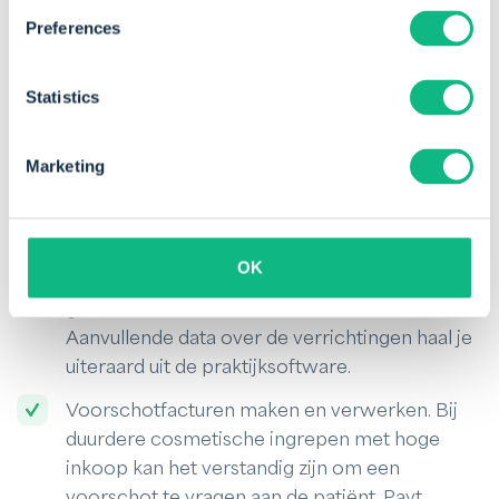
omzetbelasting. Desgewenst kan ook de BTW
Preferences
inkoop worden geregistreerd in de module en
zo ook worden meegenomen in de
Statistics
rapportage. De onderliggende data
(omzetboekingen en BTW) kan ook worden
doorgezet naar andere online
Marketing
boekhoudpakketten als Exact Online en
Twinfield. De BTW rapportage kan tevens
dienen om richting de Nza in omzetvolume aan
OK
te geven welke producten en diensten je hebt
geleverd die belast waren met 21% BTW.
Aanvullende data over de verrichtingen haal je
uiteraard uit de praktijksoftware.
Voorschotfacturen maken en verwerken. Bij
duurdere cosmetische ingrepen met hoge
inkoop kan het verstandig zijn om een
voorschot te vragen aan de patiënt. Payt