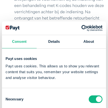
een behandeling met K-codes houden we deze
verrichtingen achter bij de indiening. Na
ontvangst van het betreffende retourbericht
voegen we de K-codes weer toe aan de
patiëntnota.
BTW-specificatie op de patiëntnota. In de
Consent
Details
About
standaard template voor de mondzorg wordt
de kolom BTW niet vermeld door de
Payt uses cookies
vrijstelling. Voor praktijken die deelnemen aan
het experiment vrije tarieven zullen we op
Payt uses cookies. This allows us to show you relevant
verzoek de template aanpassen met een BTW-
content that suits you, remember your website settings
specificatie.
and analyse visitor behaviour.
BTW rapportage vanuit Payt –
facturatiemodule. In het facturatiesysteem van
Consent
Necessary
Payt zit een standaard BTW rapportage. Deze
Selection
rapportage kun je gebruiken voor de aangifte