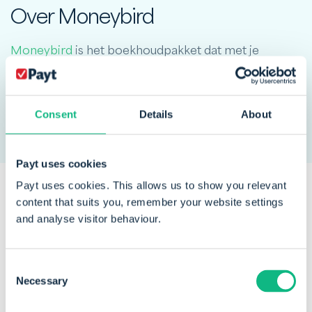
Over Moneybird
Moneybird
is het boekhoudpakket dat met je
meedenkt. Moneybird wil klanten een duidelijke en
transparante oplossing bieden voor het beheren van
hun financiële zaken.
Consent
Details
About
Payt uses cookies
Payt uses cookies. This allows us to show you relevant
content that suits you, remember your website settings
Een greep uit
onze klanten
die
and analyse visitor behaviour.
vertrouwen op Payt
Consent
Necessary
Selection