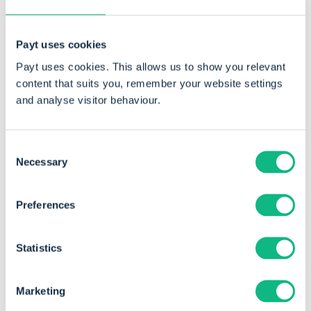
Payt uses cookies
Payt uses cookies. This allows us to show you relevant
content that suits you, remember your website settings
and analyse visitor behaviour.
Consent
Necessary
Selection
"In plaats van vijftien zaken per jaar
hebben we er nu nog maar één of
Preferences
twee die we naar een
incassobureau hoeven te sturen."
Statistics
Dennis Vermeulen
Eigenaar
Marketing