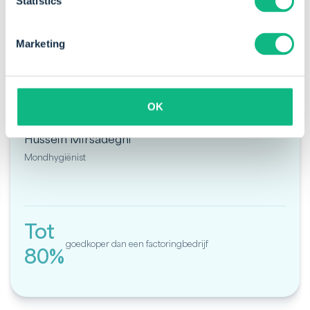
Statistics
Marketing
"Door het gebruik van Payt bespaar ik
aanzienlijk op de kosten die ik eerst had aan
factoring."
OK
Hussein Mirsadeghi
Mondhygiënist
Tot
goedkoper dan een factoringbedrijf
80%