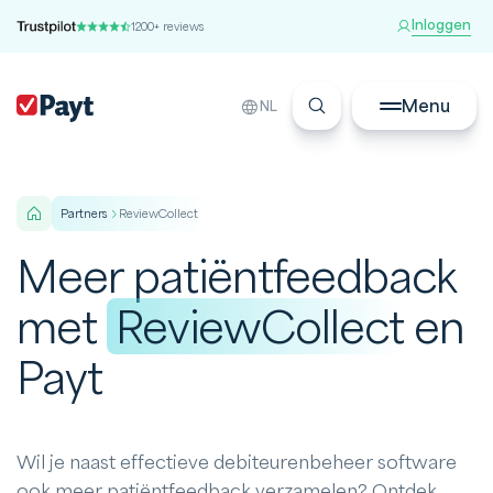
Inloggen
1200+ reviews
Menu
NL
partners
ReviewCollect
Meer patiëntfeedback
met
ReviewCollect
en
Payt
Wil je naast effectieve debiteurenbeheer software
ook meer patiëntfeedback verzamelen? Ontdek