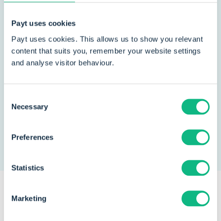
de eerstelijnszorg. In Nederland heeft CGM
vestigingen in Echt en Zoetermeer, waar wordt
Payt uses cookies
gewerkt aan innovatieve ICT-oplossingen voor
zorggroepen, (apotheekhoudende) huisartsen,
Payt uses cookies. This allows us to show you relevant
content that suits you, remember your website settings
huisartsenposten, (poli-)apotheken, mantelzorgers
and analyse visitor behaviour.
en patiënten.
Als enige aanbieder van zowel hardware als
Consent
software helpt CGM zorgprofessionals efficiënter
Necessary
Selection
te werken en de continuïteit van hun primaire
processen te waarborgen.
Preferences
Statistics
Marketing
Een greep uit onze
klanten
die