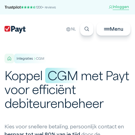
Inloggen
1200+ reviews
Menu
NL
integraties
CGM
Koppel
CGM
met Payt
voor efficiënt
debiteurenbeheer
Kies voor snellere betaling, persoonlijk contact en
bespaar tot wel 80% van je tijd
door de