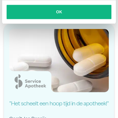
vertrouwen op Payt
OK
"Het scheelt een hoop tijd in de apotheek!"