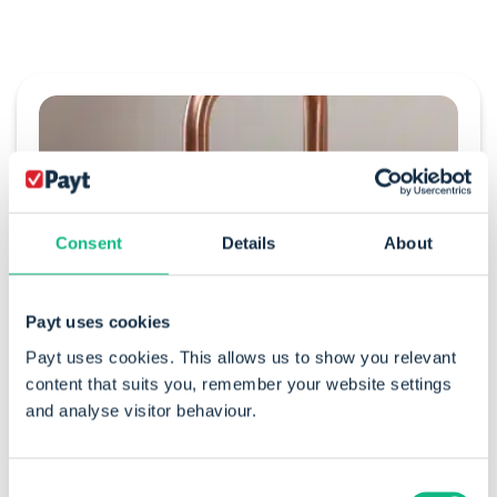
Consent
Details
About
Payt uses cookies
Payt uses cookies. This allows us to show you relevant
content that suits you, remember your website settings
"Het hele factuurtraject wordt
and analyse visitor behaviour.
verzorgd door Payt. Het fijne hierbij
is dat je – ondanks dat het proces
Consent