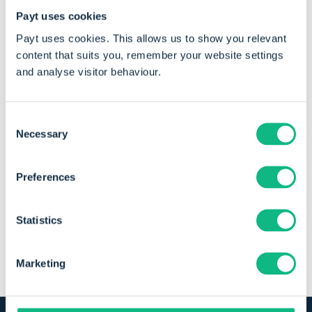
Payt uses cookies
Download de brochure
Payt uses cookies. This allows us to show you relevant
content that suits you, remember your website settings
and analyse visitor behaviour.
Heb je nog vragen over
onze software? Onze
Consent
adviseurs zitten voor je
Necessary
Selection
klaar!
Preferences
Stel je vraag
Statistics
Marketing